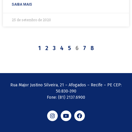
SAIBA MAIS
25 de setembro de 2020
1
2
3
4
5
6
7
8
Rua Major Justino Silveira, 21 – Afogados – Recife – PE CEP:
50.830-390
Fone: (81) 2137.6900