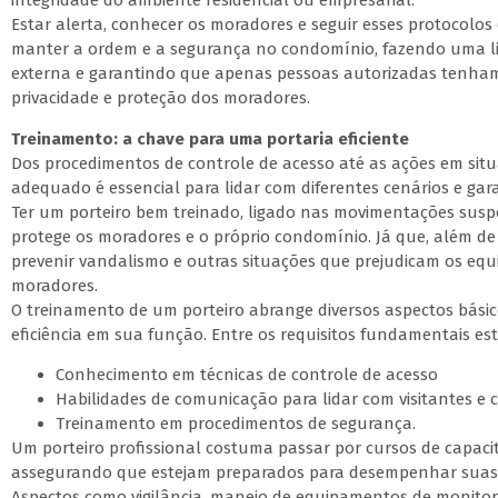
integridade do ambiente residencial ou empresarial.
Estar alerta, conhecer os moradores e seguir esses protocolo
manter a ordem e a segurança no condomínio, fazendo uma l
externa e garantindo que apenas pessoas autorizadas tenh
privacidade e proteção dos moradores.
Treinamento: a chave para uma portaria eficiente
Dos procedimentos de controle de acesso até as ações em sit
adequado é essencial para lidar com diferentes cenários e ga
Ter um porteiro bem treinado, ligado nas movimentações suspe
protege os moradores e o próprio condomínio. Já que, além de
prevenir vandalismo e outras situações que prejudicam os equ
moradores.
O treinamento de um porteiro abrange diversos aspectos básic
eficiência em sua função. Entre os requisitos fundamentais est
Conhecimento em técnicas de controle de acesso
Habilidades de comunicação para lidar com visitantes e
Treinamento em procedimentos de segurança.
Um porteiro profissional costuma passar por cursos de capac
assegurando que estejam preparados para desempenhar suas f
Aspectos como vigilância, manejo de equipamentos de monito