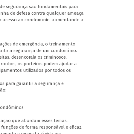
s de segurança são fundamentais para
inha de defesa contra qualquer ameaça
am acesso ao condomínio, aumentando a
uações de emergência, o treinamento
rantir a segurança de um condomínio.
itas, desencoraja os criminosos,
 roubos, os porteiros podem ajudar a
ipamentos utilizados por todos os
os para garantir a segurança e
ão:
 condôminos
itação que abordam esses temas,
unções de forma responsável e eficaz.
ramento e resposta rápida em